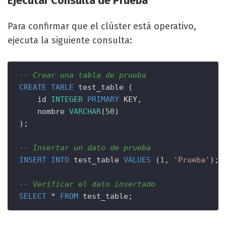
Ejecutar Consulta de Prueba
Para confirmar que el clúster está operativo,
ejecuta la siguiente consulta:
-- Crear una tabla de prueba
CREATE
TABLE
 test_table (

    id 
INTEGER
PRIMARY
 KEY,

    nombre 
VARCHAR
(
50
)

);

-- Insertar un dato de prueba
INSERT
INTO
 test_table 
VALUES
 (
1
, 
'Prueba'
);

-- Verificar el dato insertado
SELECT
*
FROM